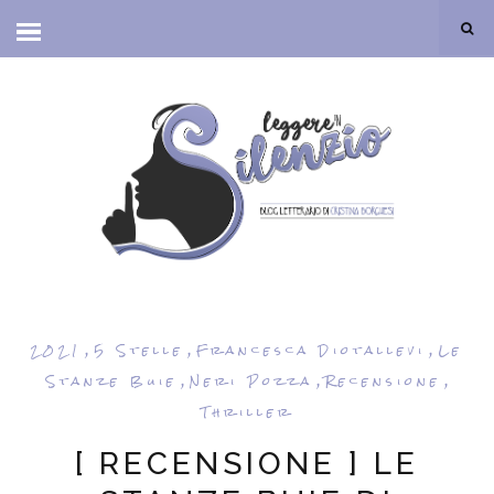
,
,
,
2021
5 Stelle
Francesca Diotallevi
Le
,
,
,
Stanze Buie
Neri Pozza
Recensione
Thriller
[ RECENSIONE ] LE