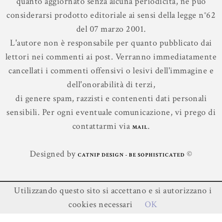
quanto aggiornato senza alcuna periodicità, né può
considerarsi prodotto editoriale ai sensi della legge n°62
del 07 marzo 2001.
L'autore non è responsabile per quanto pubblicato dai
lettori nei commenti ai post. Verranno immediatamente
cancellati i commenti offensivi o lesivi dell'immagine e
dell'onorabilità di terzi,
di genere spam, razzisti e contenenti dati personali
sensibili. Per ogni eventuale comunicazione, vi prego di
contattarmi via
.
MAIL
Designed by
©
CATNIP DESIGN - BE SOPHISTICATED
Utilizzando questo sito si accettano e si autorizzano i
Contenuti ©
Leggere In Silenzio
.
cookies necessari
OK