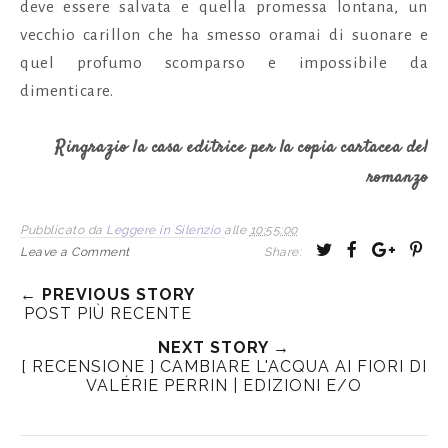
deve essere salvata e quella promessa lontana, un
vecchio carillon che ha smesso oramai di suonare e
quel profumo scomparso e impossibile da
dimenticare.
Ringrazio la casa editrice per la copia cartacea del
romanzo
Pubblicato da
Leggere in Silenzio
alle
10:55:00
T
S
S
P
Leave a Comment
Share:
w
h
h
i
← PREVIOUS STORY
e
a
a
n
POST PIÙ RECENTE
e
r
r
i
t
e
e
t
NEXT STORY →
[ RECENSIONE ] CAMBIARE L'ACQUA AI FIORI DI
T
O
O
VALÉRIE PERRIN | EDIZIONI E/O
h
n
n
i
F
G