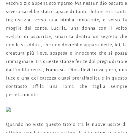
vecchio zio appena scomparso. Ma nessun dio oscuro e
severo sarebbe stato capace di tanto dolore e di tanta
ingiustizia: verso una bimba innocente, e verso la
moglie del conte, Lucilla, una donna con il volto
«velato di oscurità», smarrita dentro un segreto che
non le si addice, che non dovrebbe appartenerle, lei, la
creatura più lieve, sospesa e innocente che si possa
immaginare. Tra queste stanze ferite dal pregiudizio e
dall’indifferenza, Francesca Diotallevi trova, però, una
luce e una delicatezza quasi preraffaelita e in questo
contrasto affila una lama che taglia sempre
perfettamente.
Quando ho visto questo titolo tra le nuove uscite di
ottobre non ho saputo resistere. Il mio primo incontro