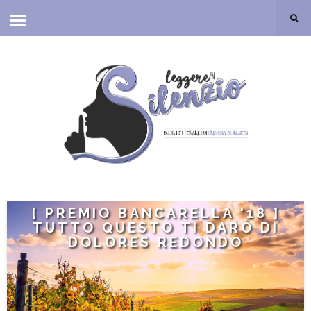
[ PREMIO BANCARELLA '18 ]
TUTTO QUESTO TI DARÒ DI
DOLORES REDONDO