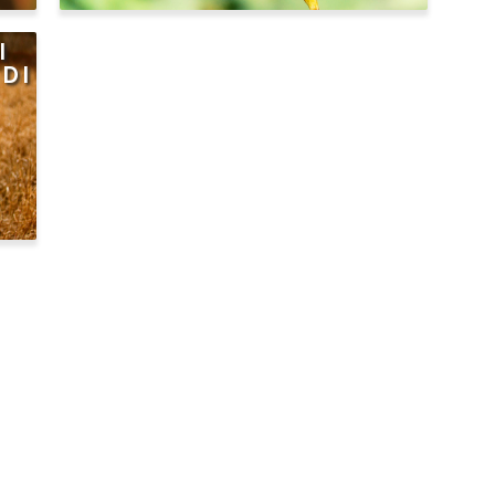
I
 DI