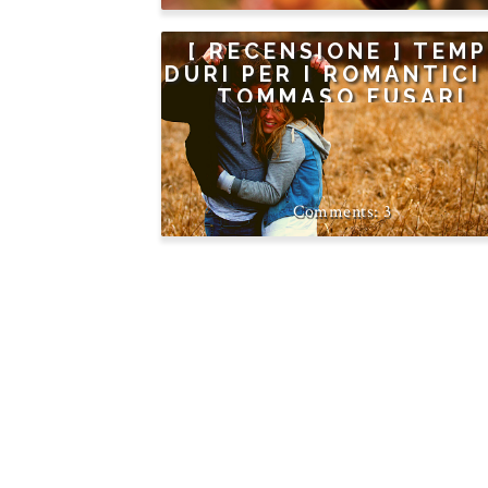
[ RECENSIONE ] TEMP
DURI PER I ROMANTICI
TOMMASO FUSARI
3