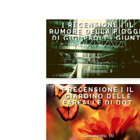
[ RECENSIONE ] IL
RUMORE DELLA PIOGG
DI GIGI PAOLI | GIUN
8
[ RECENSIONE ] IL
GIARDINO DELLE
FARFALLE DI DOT
HUTCHISON
10