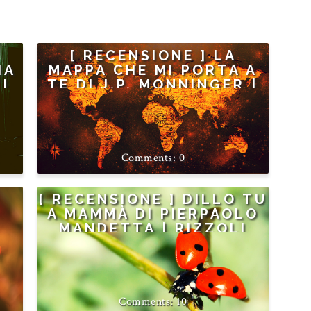
[ RECENSIONE ] LA
IA
MAPPA CHE MI PORTA A
TI
TE DI J.P. MONNINGER |
SPERLING
0
[ RECENSIONE ] DILLO TU
A MAMMÀ DI PIERPAOLO
MANDETTA | RIZZOLI
10