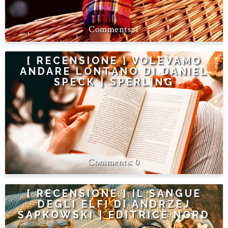
1
[ RECENSIONE ] VOLEVAMO
ANDARE LONTANO DI DANIEL
SPECK | SPERLING
0
[ RECENSIONE ] IL SANGUE
DEGLI ELFI DI ANDRZEJ
SAPKOWSKI | EDITRICE NORD