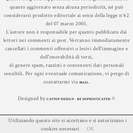
quanto aggiornato senza alcuna periodicità, né può
considerarsi prodotto editoriale ai sensi della legge n°62
del 07 marzo 2001.
L'autore non è responsabile per quanto pubblicato dai
lettori nei commenti ai post. Verranno immediatamente
cancellati i commenti offensivi o lesivi dell'immagine e
dell'onorabilità di terzi,
di genere spam, razzisti e contenenti dati personali
sensibili. Per ogni eventuale comunicazione, vi prego di
contattarmi via
.
MAIL
Designed by
©
CATNIP DESIGN - BE SOPHISTICATED
Utilizzando questo sito si accettano e si autorizzano i
Contenuti ©
Leggere In Silenzio
.
cookies necessari
OK