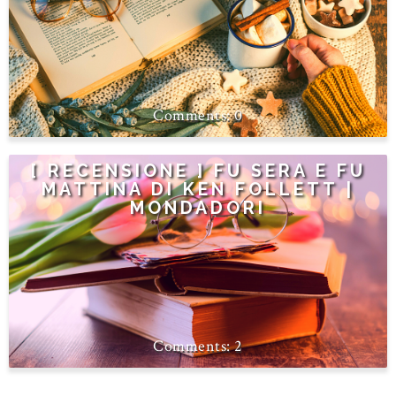
0
[ RECENSIONE ] FU SERA E FU
MATTINA DI KEN FOLLETT |
MONDADORI
2