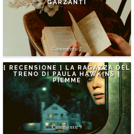
GARZANTI
2
[ RECENSIONE ] LA RAGAZZA DEL
TRENO DI PAULA HAWKINS |
PIEMME
9