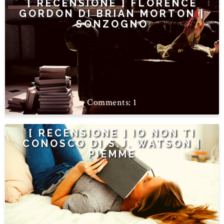
[ RECENSIONE ] FLORENCE
GORDON DI BRIAN MORTON |
SONZOGNO
1
[ RECENSIONE ] IO NON TI
CONOSCO DI S.J. WATSON |
PIEMME