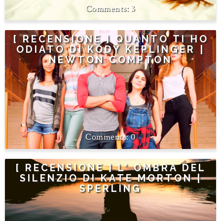
3
[ RECENSIONE ] QUANTO TI HO
ODIATO DI KODY KEPLINGER |
NEWTON COMPTON
0
[ RECENSIONE ] L' OMBRA DEL
SILENZIO DI KATE MORTON |
SPERLING