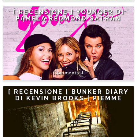
[ RECENSIONE ] YOUNGER DI
PAMELA REDMOND SATRAN
1
[ RECENSIONE ] BUNKER DIARY
DI KEVIN BROOKS | PIEMME