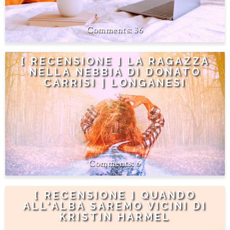
36
[ RECENSIONE ] LA RAGAZZA
NELLA NEBBIA DI DONATO
CARRISI | LONGANESI
6
[ RECENSIONE ] QUANDO
ALL'ALBA SAREMO VICINI DI
KRISTIN HARMEL