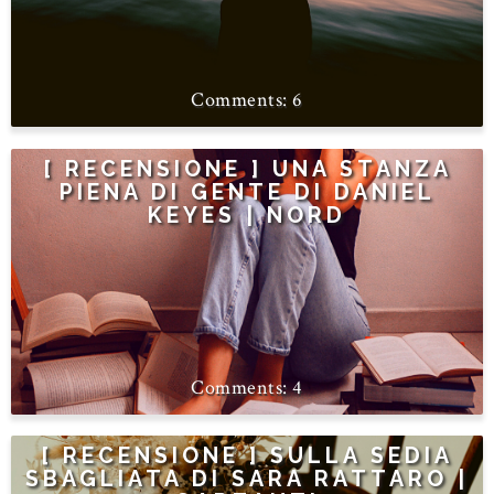
6
[ RECENSIONE ] UNA STANZA
PIENA DI GENTE DI DANIEL
KEYES | NORD
4
[ RECENSIONE ] SULLA SEDIA
SBAGLIATA DI SARA RATTARO |