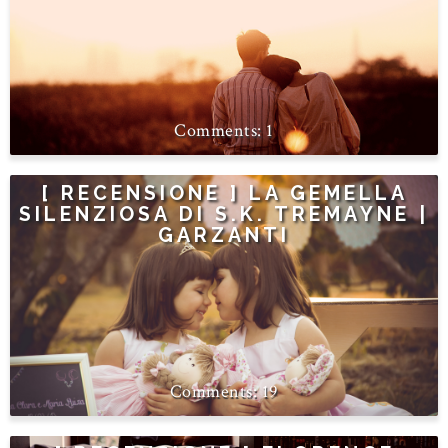
1
[ RECENSIONE ] LA GEMELLA
SILENZIOSA DI S.K. TREMAYNE |
GARZANTI
19