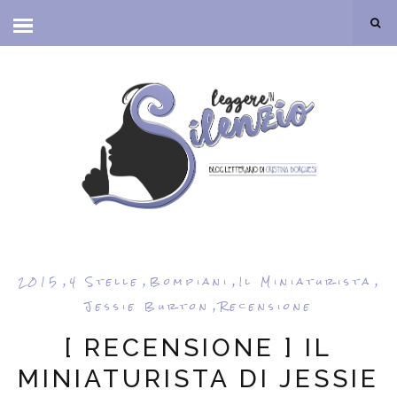
,
,
,
,
2015
4 Stelle
Bompiani
Il Miniaturista
,
Jessie Burton
Recensione
[ RECENSIONE ] IL
MINIATURISTA DI JESSIE