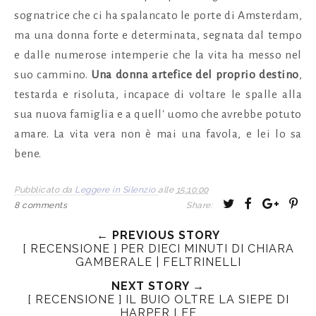
sognatrice che ci ha spalancato le porte di Amsterdam,
ma una donna forte e determinata, segnata dal tempo
e dalle numerose intemperie che la vita ha messo nel
suo cammino.
Una donna
artefice del proprio destino
,
testarda e risoluta, incapace di voltare le spalle alla
sua nuova famiglia e a quell' uomo che avrebbe potuto
amare. La vita vera non è mai una favola, e lei lo sa
bene.
Pubblicato da
Leggere in Silenzio
alle
15:10:00
T
S
S
P
8 comments
Share:
w
h
h
i
← PREVIOUS STORY
e
a
a
n
[ RECENSIONE ] PER DIECI MINUTI DI CHIARA
e
r
r
i
GAMBERALE | FELTRINELLI
t
e
e
t
NEXT STORY →
T
O
O
[ RECENSIONE ] IL BUIO OLTRE LA SIEPE DI
h
n
n
HARPER LEE