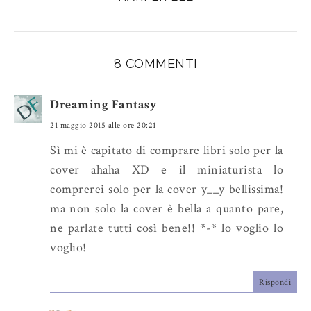
i
F
G
s
a
o
c
o
e
g
8 COMMENTI
b
l
o
e
Dreaming Fantasy
o
P
21 maggio 2015 alle ore 20:21
k
l
u
Sì mi è capitato di comprare libri solo per la
s
cover ahaha XD e il miniaturista lo
comprerei solo per la cover y__y bellissima!
ma non solo la cover è bella a quanto pare,
ne parlate tutti così bene!! *-* lo voglio lo
voglio!
Rispondi