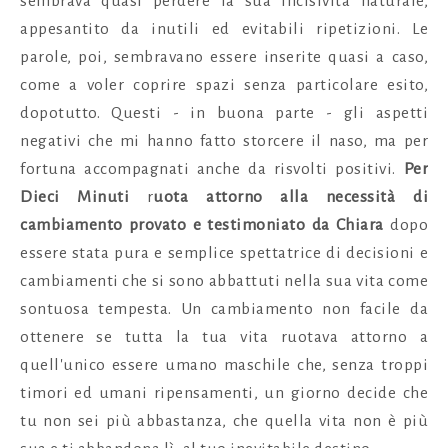
sembrava quasi perdere la sua incisività naturale,
appesantito da inutili ed evitabili ripetizioni. Le
parole, poi, sembravano essere inserite quasi a caso,
come a voler coprire spazi senza particolare esito,
dopotutto. Questi - in buona parte - gli aspetti
negativi che mi hanno fatto storcere il naso, ma per
fortuna accompagnati anche da risvolti positivi.
Per
Dieci Minuti
r
uota attorno alla necessità di
cambiamento provato e testimoniato da Chiara
dopo
essere stata pura e semplice spettatrice di decisioni e
cambiamenti che si sono abbattuti nella sua vita come
sontuosa tempesta. Un cambiamento non facile da
ottenere se tutta la tua vita ruotava attorno a
quell'unico essere umano maschile che, senza troppi
timori ed umani ripensamenti, un giorno decide che
tu non sei più abbastanza, che quella vita non è più