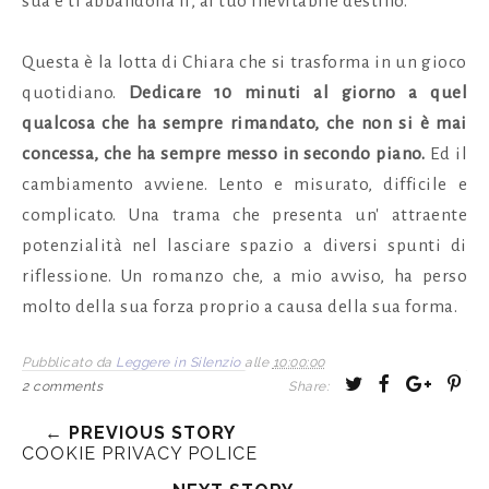
sua e ti abbandona lì, al tuo inevitabile destino.
Questa è la lotta di Chiara che si trasforma in un gioco
quotidiano.
Dedicare 10 minuti al giorno a quel
qualcosa che ha sempre rimandato, che non si è mai
concessa, che ha sempre messo in secondo piano.
Ed il
cambiamento avviene. Lento e misurato, difficile e
complicato. Una trama che presenta un' attraente
potenzialità nel lasciare spazio a diversi spunti di
riflessione. Un romanzo che, a mio avviso, ha perso
molto della sua forza proprio a causa della sua forma.
Pubblicato da
Leggere in Silenzio
alle
10:00:00
T
S
S
P
2 comments
Share:
w
h
h
i
← PREVIOUS STORY
e
a
a
n
COOKIE PRIVACY POLICE
e
r
r
i