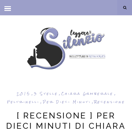
,
,
,
2015
3 Stelle
Chiara Gamberale
,
,
Feltrinelli
Per Dieci Minuti
Recensione
[ RECENSIONE ] PER
DIECI MINUTI DI CHIARA