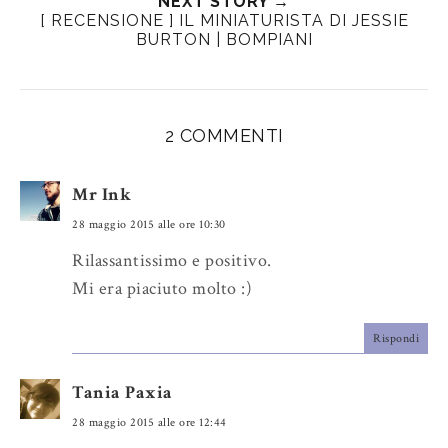
t
e
e
t
NEXT STORY →
[ RECENSIONE ] IL MINIATURISTA DI JESSIE
T
O
O
BURTON | BOMPIANI
h
n
n
i
F
G
s
a
o
c
o
2 COMMENTI
e
g
b
l
Mr Ink
o
e
o
P
28 maggio 2015 alle ore 10:30
k
l
Rilassantissimo e positivo.
u
Mi era piaciuto molto :)
s
Rispondi
Tania Paxia
28 maggio 2015 alle ore 12:44