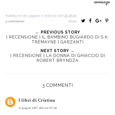
romanzo
Pubblicato da
Leggere in Silenzio
alle
16:38:00
T
S
S
P
3 comments
Share:
w
h
h
i
← PREVIOUS STORY
e
a
a
n
[ RECENSIONE ] IL BAMBINO BUGIARDO DI S.K.
e
r
r
i
TREMAYNE | GARZANTI
t
e
e
t
NEXT STORY →
T
O
O
[ RECENSIONE ] LA DONNA DI GHIACCIO DI
h
n
n
ROBERT BRYNDZA
i
F
G
s
a
o
c
o
e
g
3 COMMENTI
b
l
o
e
I libri di Cristina
o
P
11 giugno 2017 alle ore 07:46
k
l