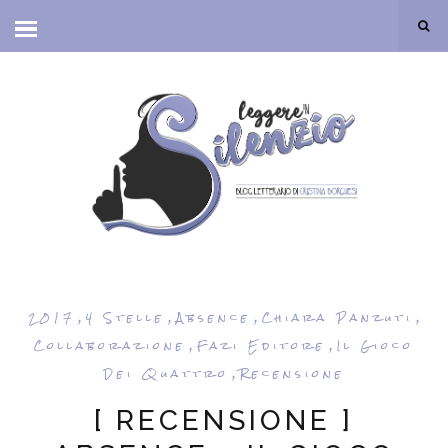
,
,
,
,
2017
4 Stelle
Absence
Chiara Panzuti
,
,
Collaborazione
Fazi Editore
Il Gioco
,
Dei Quattro
Recensione
[ RECENSIONE ]