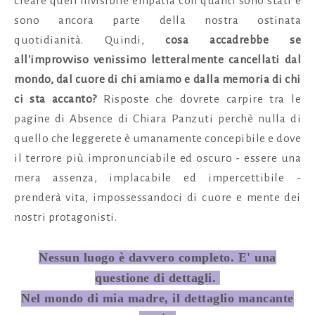
creare quell'invisibile empatia con quanti sono stati e
sono ancora parte della nostra ostinata
quotidianità. Quindi,
cosa accadrebbe se
all'improvviso venissimo letteralmente cancellati dal
mondo, dal cuore di chi amiamo e dalla memoria di chi
ci sta accanto?
Risposte che dovrete carpire tra le
pagine di Absence di Chiara Panzuti perchè nulla di
quello che leggerete è umanamente concepibile e dove
il terrore più impronunciabile ed oscuro - essere una
mera assenza, implacabile ed impercettibile
-
prenderà vita, impossessandoci di cuore e mente dei
nostri protagonisti.
Nessun luogo è davvero completo. E' una
questione di dettagli.
Nel mondo di mia madre, il dettaglio mancante