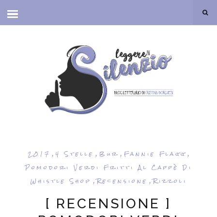
,
,
,
,
2017
4 Stelle
Bur
Fannie Flagg
Pomodori Verdi Fritti Al Caffè Di
,
,
Whistle Shop
Recensione
Rizzoli
[ RECENSIONE ]