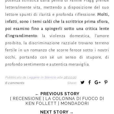
potenza stilistica dalla penna di Fannie Flagg prende
letteralmente vita, mettendo a disposizione del suo
lettore spunti di ilarità e profonda riflessione.
Molti,
infatti, sono i temi caldi che la scrittrice prima sfiora,
poi esamino fino a spingerli sotto una critica lente
d'ingrandimento
: la violenza domestica, l'amore
proibito, la discriminazione razziale trovano terreno
fertile in un romanzo che scorre feroce sotto i nostri
occhi, portando con sè un senso di stupore, di
profondo sentimento e autentica meraviglia.
Pubblicato da
Leggere in Silenzio
alle
08:00:00
T
S
S
P
6 comments
Share:
w
h
h
i
← PREVIOUS STORY
e
a
a
n
[ RECENSIONE ] LA COLONNA DI FUOCO DI
e
r
r
i
KEN FOLLETT | MONDADORI
t
e
e
t
NEXT STORY →
T
O
O