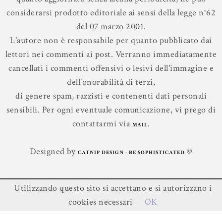
considerarsi prodotto editoriale ai sensi della legge n°62
del 07 marzo 2001.
L'autore non è responsabile per quanto pubblicato dai
lettori nei commenti ai post. Verranno immediatamente
cancellati i commenti offensivi o lesivi dell'immagine e
dell'onorabilità di terzi,
di genere spam, razzisti e contenenti dati personali
sensibili. Per ogni eventuale comunicazione, vi prego di
contattarmi via
.
MAIL
Designed by
©
CATNIP DESIGN - BE SOPHISTICATED
Utilizzando questo sito si accettano e si autorizzano i
Contenuti ©
Leggere In Silenzio
.
cookies necessari
OK