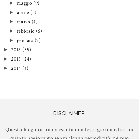
maggio
(9)
►
aprile
(5)
►
marzo
(4)
►
febbraio
(6)
►
gennaio
(7)
►
2016
(55)
►
2015
(24)
►
2014
(4)
►
DISCLAIMER.
Questo blog non rappresenta una testa giornalistica, in
quanto aggiornato senza alcuna periodicità, né può