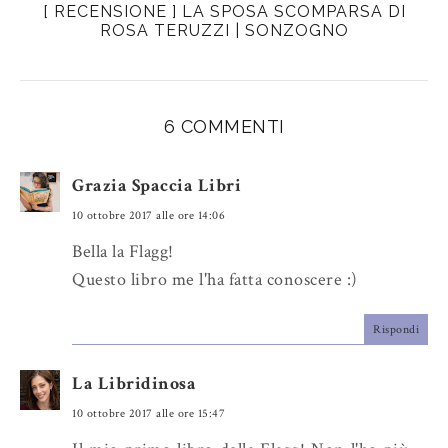
[ RECENSIONE ] LA SPOSA SCOMPARSA DI
h
n
n
ROSA TERUZZI | SONZOGNO
i
F
G
s
a
o
c
o
e
g
6 COMMENTI
b
l
o
e
Grazia Spaccia Libri
o
P
10 ottobre 2017 alle ore 14:06
k
l
u
Bella la Flagg!
s
Questo libro me l'ha fatta conoscere :)
Rispondi
La Libridinosa
10 ottobre 2017 alle ore 15:47