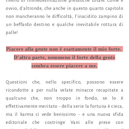
livello di immedesimazione pressochè totale. Come è
ovvio, d'altronde, che anche in questo quarto capitolo
non mancheranno le difficoltà, l'inacidito zampino di
un beffardo destino e qualche inevitabile rottura di
palle!
Piacere alla gente non è esattamente il mio forte.
D'altra parte, nemmeno il forte della gente
sembra essere piacere a me.
Questioni che, nello specifico, possono essere
ricondotte a per nulla velate minacce recapitate a
qualcuno che, non troppo in fondo, se lo è
effettivamente meritato - della serie la fortuna è cieca,
ma il karma ci vede benissimo - e una nuova sfida
editoriale che costringe Vani alle prese con