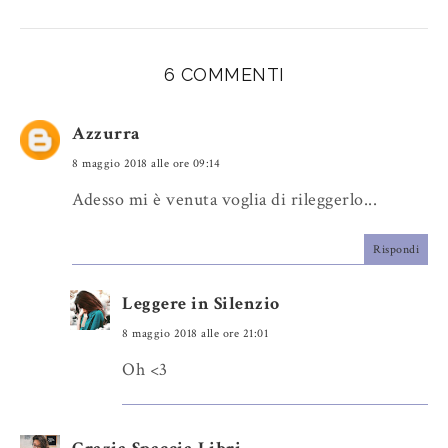
s
a
o
c
o
e
g
6 COMMENTI
b
l
o
e
Azzurra
o
P
8 maggio 2018 alle ore 09:14
k
l
u
Adesso mi è venuta voglia di rileggerlo...
s
Rispondi
Leggere in Silenzio
8 maggio 2018 alle ore 21:01
Oh <3