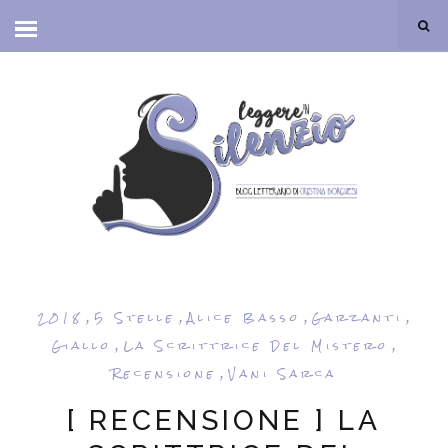
,
,
,
,
2018
5 Stelle
Alice Basso
Garzanti
,
,
Giallo
La Scrittrice Del Mistero
,
Recensione
Vani Sarca
[ RECENSIONE ] LA