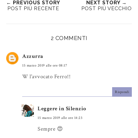
← PREVIOUS STORY
NEXT STORY →
e
a
a
n
POST PIÙ RECENTE
POST PIÙ VECCHIO
e
r
r
i
t
e
e
t
T
O
O
h
n
n
2 COMMENTI
i
F
G
s
a
o
Azzurra
c
o
e
g
15 marzo 2019 alle ore 08:17
b
l
W l'avvocato Ferro!!
o
e
o
P
Rispondi
k
l
u
Leggere in Silenzio
s
15 marzo 2019 alle ore 14:23
Sempre 😍