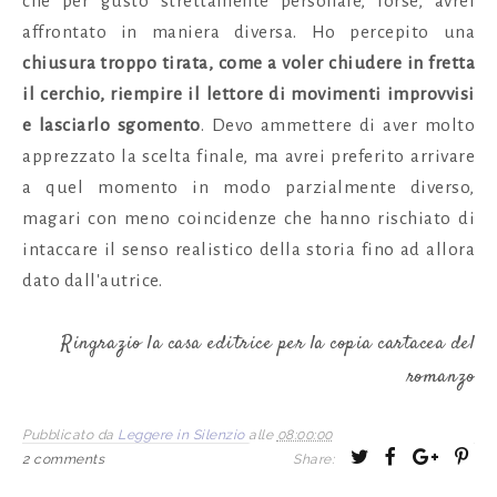
che per gusto strettamente personale, forse, avrei
affrontato in maniera diversa. Ho percepito una
chiusura troppo tirata, come a voler chiudere in fretta
il cerchio, riempire il lettore di movimenti improvvisi
e lasciarlo sgomento
. Devo ammettere di aver molto
apprezzato la scelta finale, ma avrei preferito arrivare
a quel momento in modo parzialmente diverso,
magari con meno coincidenze che hanno rischiato di
intaccare il senso realistico della storia fino ad allora
dato dall'autrice.
Ringrazio la casa editrice per la copia cartacea del
romanzo
Pubblicato da
Leggere in Silenzio
alle
08:00:00
T
S
S
P
2 comments
Share:
w
h
h
i