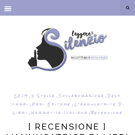
,
,
,
2019
4 Stelle
Collaborazione
Desy
,
,
Icardi
Fazi Editore
L'annusatrice Di
,
,
Libri
Narrativa Italiana
Recensione
[ RECENSIONE ]