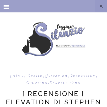
,
,
,
,
2019
4 Stelle
Elevation
Recensione
,
Sperling
Stephen King
[ RECENSIONE ]
ELEVATION DI STEPHEN