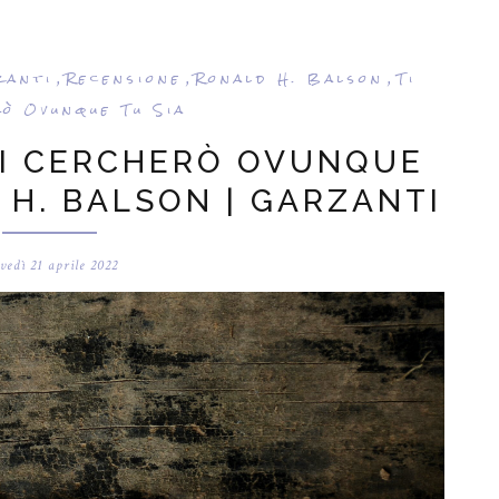
zanti
Recensione
Ronald H. Balson
Ti
,
,
,
ò Ovunque Tu Sia
 TI CERCHERÒ OVUNQUE
 H. BALSON | GARZANTI
vedì 21 aprile 2022