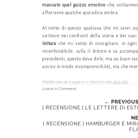
mancato quel guizzo emotivo
che solitament
afferrarne qualche sporadica ombra.
Al netto di questo qualcosa che mi sarei as
scrittore nei confronti della storia e dei suo
lettura
che mi sento di consigliare, in ogni
inconfondibile, culla il lettore e sa accom
precedenti, questo devo dirlo, ma un buon tas
avviso in modo incomprensibile), ma che merit
Pubblicato da
Leggere in Silenzio
alle
09:17:00
Leave a Comment
← PREVIOU
[ RECENSIONE ] LE LETTERE DI EST
NE
[ RECENSIONE ] HAMBURGER E MIRA
FL