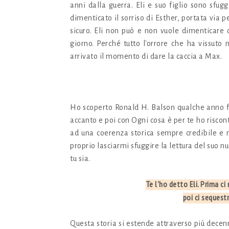
anni dalla guerra. Eli e suo figlio sono sfu
dimenticato il sorriso di Esther, portata via 
sicuro. Eli non può e non vuole dimenticare q
giorno. Perché tutto l'orrore che ha vissuto n
arrivato il momento di dare la caccia a Max.
Ho scoperto Ronald H. Balson qualche anno fa
accanto e poi con Ogni cosa è per te ho risc
ad una coerenza storica sempre credibile e 
proprio lasciarmi sfuggire la lettura del suo 
tu sia.
Te l'ho detto Eli. Prima ci
poi ci sequest
Questa storia si estende attraverso più decenn