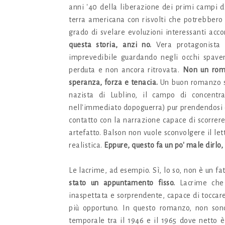
anni '40 della liberazione dei primi campi d
terra americana con risvolti che potrebbero 
grado di svelare evoluzioni interessanti acc
questa storia, anzi no.
Vera protagonista 
imprevedibile guardando negli occhi spaven
perduta e non ancora ritrovata.
Non un roma
speranza, forza e tenacia.
Un buon romanzo sto
nazista di Lublino, il campo di concentra
nell'immediato dopoguerra) pur prendendosi q
contatto con la narrazione capace di scorrere
artefatto. Balson non vuole sconvolgere il let
realistica.
Eppure, questo fa un po' male dirlo
Le lacrime, ad esempio. Sì, lo so, non è un fa
stato un appuntamento fisso.
Lacrime che 
inaspettata e sorprendente, capace di toccare
più opportuno. In questo romanzo, non sono 
temporale tra il 1946 e il 1965 dove netto 