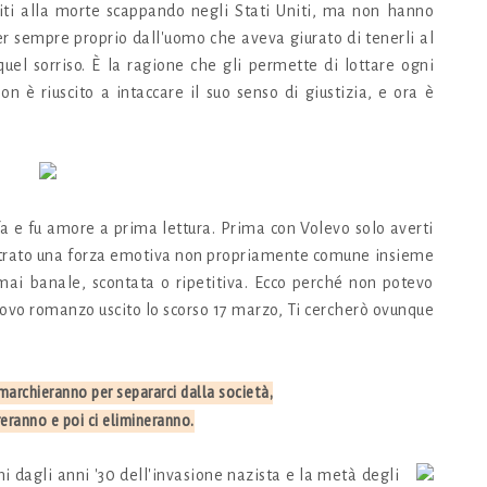
ggiti alla morte scappando negli Stati Uniti, ma non hanno
per sempre proprio dall'uomo che aveva giurato di tenerli al
uel sorriso. È la ragione che gli permette di lottare ogni
on è riuscito a intaccare il suo senso di giustizia, e ora è
 e fu amore a prima lettura. Prima con Volevo solo averti
ontrato una forza emotiva non propriamente comune insieme
mai banale, scontata o ripetitiva. Ecco perché non potevo
nuovo romanzo uscito lo scorso 17 marzo, Ti cercherò ovunque
 marchieranno per separarci dalla società,
reranno e poi ci elimineranno.
i dagli anni '30 dell'invasione nazista e la metà degli