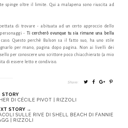
e spinge oltre il limite. Qui a malapena sono riuscita ad
pettata di trovare - abituata ad un certo approccio dello
i personaggi -
Ti cercherò ovunque tu sia rimane una bella
 caso. Questo perchè Balson sa il fatto suo, ha uno stile
pagnarlo per mano, pagina dopo pagina. Non ai livelli dei
sello per conoscere uno scrittore poco chiacchierato (a mio
a di essere letto e condiviso.
T
S
S
P
Share:
w
h
h
i
S STORY
e
a
a
n
HER DI CÉCILE PIVOT | RIZZOLI
e
r
r
i
XT STORY →
t
e
e
t
COLI SULLE RIVE DI SHELL BEACH DI FANNIE
T
O
O
AGG | RIZZOLI
h
n
n