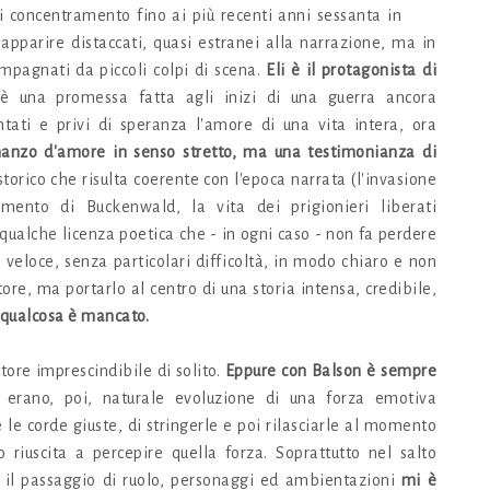
i concentramento fino ai più recenti anni sessanta in
apparire distaccati, quasi estranei alla narrazione, ma in
ompagnati da piccoli colpi di scena.
Eli è il protagonista di
è una promessa fatta agli inizi di una guerra ancora
tati e privi di speranza l'amore di una vita intera, ora
nzo d'amore in senso stretto, ma una testimonianza di
rico che risulta coerente con l'epoca narrata (l'invasione
mento di Buckenwald, la vita dei prigionieri liberati
ualche licenza poetica che - in ogni caso - non fa perdere
 veloce, senza particolari difficoltà, in modo chiaro e non
tore, ma portarlo al centro di una storia intensa, credibile,
, qualcosa è mancato.
ttore imprescindibile di solito.
Eppure con Balson è sempre
erano, poi, naturale evoluzione di una forza emotiva
 le corde giuste, di stringerle e poi rilasciarle al momento
riuscita a percepire quella forza. Soprattutto nel salto
è il passaggio di ruolo, personaggi ed ambientazioni
mi è