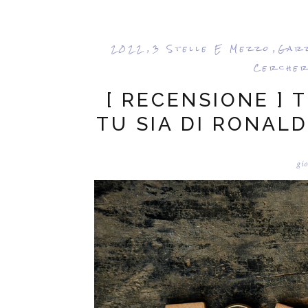
2022
3 Stelle E Mezzo
Gar
,
,
Cercher
[ RECENSIONE ]
TU SIA DI RONALD
gio