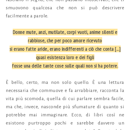
smuovono qualcosa che non si può descrivere
facilmente a parole.
Donne mute, anzi, mutilate, corpi vuoti, anime silenti e
rabbiose, che per poco amore ricevuto
si erano fatte aride, erano indifferenti a ciò che conta [...]
quasi esistenza loro e dei figli
fosse una delle tante cose sulle quali non si ha potere.
È bello, certo, ma non solo quello. È una lettura
necessaria che commuove e fa arrabbiare, racconta la
vita più scomoda, quella di cui parlare sembra facile,
ma che, invece, nasconde più sfumature di quanto si
potrebbe mai immaginare. Ecco, di libri così ne
esistono purtroppo pochi e sarebbe davvero un