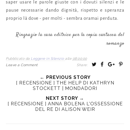
saper usare le parole giuste con i dovuti silenzi e le
pause necessarie dando dignità, rispetto e speranza
proprio là dove - per molti - sembra oramai perduta.
Ringrazio la casa editrice per la copia cartacea del
romanzo
Pubblicato da
Leggere in Silenzio
alle
08:00:00
T
S
S
P
Leave a Comment
Share:
w
h
h
i
← PREVIOUS STORY
e
a
a
n
[ RECENSIONE ] THE HELP DI KATHRYN
e
r
r
i
STOCKETT | MONDADORI
t
e
e
t
NEXT STORY →
T
O
O
[ RECENSIONE ] ANNA BOLENA L'OSSESSIONE
h
n
n
DEL RE DI ALISON WEIR
i
F
G
s
a
o
c
o