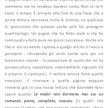
nemmeno me ne rendessi davvero conto. Non ce ne è
stato il tempo. È arrivato alla fine di una frase che a
prima lettura non aveva nulla di diverso, un qualcosa
di particolare che potesse anche solo far presagire
quell'epilogo. Un pugno che ha fatto male e che ha
continuato a farlo pure nei giorni successivi. Anche ora
che vi sto scrivendo ripenso a quegli attimi e riesco a
percepire - chiudendo gli occhi anche solo per un
brevissimo istante - la sensazione di vuoto che mi ha
pervaso allora, inaspettato, imprevedibile, ingiusto. Ed
è proprio il ripensarci, il sentire ancora forte quelle
emozioni, il ritornare a quelle pagine seppure
immersa già in una nuova lettura che dovrebbe farvi
capire quanto
Le madri non dormono mai sia un
romanzo pieno, completo, vissuto.
Di quelli che
lasciano il segno, che non passano inosservati, che ti