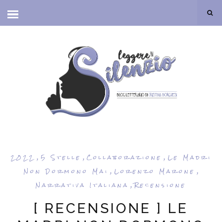
,
,
,
2022
5 Stelle
Collaborazione
Le Madri
,
,
Non Dormono Mai
Lorenzo Marone
,
Narrativa Italiana
Recensione
[ RECENSIONE ] LE