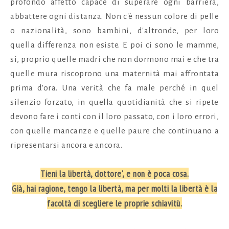
profondo affetto capace di superare ogni barriera,
abbattere ogni distanza. Non c'è nessun colore di pelle
o nazionalità, sono bambini, d'altronde, per loro
quella differenza non esiste. E poi ci sono le mamme,
sì, proprio quelle madri che non dormono mai e che tra
quelle mura riscoprono una maternità mai affrontata
prima d'ora. Una verità che fa male perché in quel
silenzio forzato, in quella quotidianità che si ripete
devono fare i conti con il loro passato, con i loro errori,
con quelle mancanze e quelle paure che continuano a
ripresentarsi ancora e ancora.
Tieni la libertà, dottore', e non è poca cosa.
Già, hai ragione, tengo la libertà, ma per molti la libertà è la
facoltà di scegliere le proprie schiavitù.