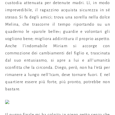
custodia attenuata per detenute madri. Lì, in modo
imprevedibile, il ragazzino acquista sicurezza in sé
stesso. Si fa degli amici; trova una sorella nella dolce
Melina, che trascorre il tempo riportando su un
quaderno le «parole belle»; guardie e volontari gli
vogliono bene; migliora addirittura il proprio aspetto.
Anche l’indomabile Miriam si accorge con
commozione dei cambiamenti del figlio e, trascinata
dal suo entusiasmo, si apre a lui e all’umanità
sconfitta che la circonda. Diego, però, non ha l’età per
rimanere a lungo nell’Icam, deve tornare fuori. E nel
quartiere essere più forte, più pronto, potrebbe non
bastare.
Il pugno finale mi ha colpita in pieno petto senza che