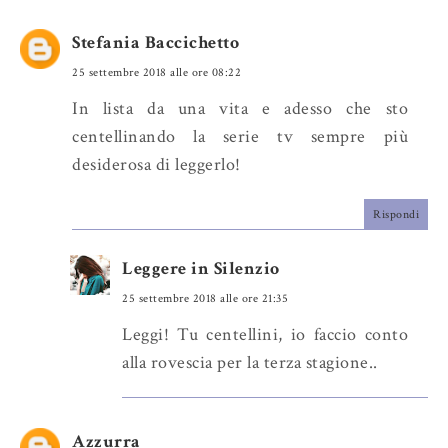
b
l
o
e
Stefania Baccichetto
o
P
25 settembre 2018 alle ore 08:22
k
l
u
In lista da una vita e adesso che sto
s
centellinando la serie tv sempre più
desiderosa di leggerlo!
Rispondi
Leggere in Silenzio
25 settembre 2018 alle ore 21:35
Leggi! Tu centellini, io faccio conto
alla rovescia per la terza stagione..
Azzurra