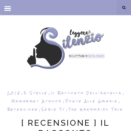
,
,
,
2018
5 Stelle
Il Racconto Dell'ancella
,
,
Margaret Atwood
Ponte Alle Grazie
,
,
Recensione
Serie Tv
The Handmaids Tale
[ RECENSIONE ] IL