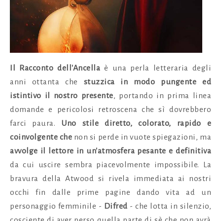
Il Racconto dell'Ancella
è una perla letteraria degli
anni ottanta che
stuzzica in modo pungente ed
istintivo il nostro presente
, portando in prima linea
domande e pericolosi retroscena che sì dovrebbero
farci paura.
Uno stile diretto, colorato, rapido e
coinvolgente che
non si perde in vuote spiegazioni, ma
avvolge il lettore in un'atmosfera pesante e definitiva
da cui uscire sembra piacevolmente impossibile. La
bravura della Atwood si rivela immediata ai nostri
occhi fin dalle prime pagine dando vita ad un
personaggio femminile -
Difred
- che lotta in silenzio,
cosciente di aver perso quella parte di sè che non avrà