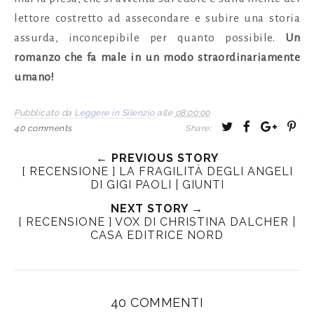
lettore costretto ad assecondare e subire una storia
assurda, inconcepibile per quanto possibile.
Un
romanzo che fa male in un modo straordinariamente
umano!
Pubblicato da
Leggere in Silenzio
alle
08:00:00
T
S
S
P
40 comments
Share:
w
h
h
i
← PREVIOUS STORY
e
a
a
n
[ RECENSIONE ] LA FRAGILITÀ DEGLI ANGELI
e
r
r
i
DI GIGI PAOLI | GIUNTI
t
e
e
t
NEXT STORY →
T
O
O
[ RECENSIONE ] VOX DI CHRISTINA DALCHER |
h
n
n
CASA EDITRICE NORD
i
F
G
s
a
o
c
o
e
g
40 COMMENTI