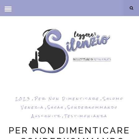
,
,
2023
Per Non Dimenticare
Shlomo
,
,
Venezia
Shoah
Sonderkommando
,
Auschwitz
Testimonianza
PER NON DIMENTICARE