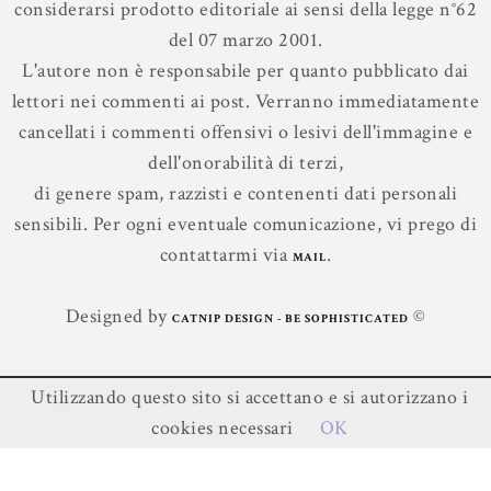
considerarsi prodotto editoriale ai sensi della legge n°62
del 07 marzo 2001.
L'autore non è responsabile per quanto pubblicato dai
lettori nei commenti ai post. Verranno immediatamente
cancellati i commenti offensivi o lesivi dell'immagine e
dell'onorabilità di terzi,
di genere spam, razzisti e contenenti dati personali
sensibili. Per ogni eventuale comunicazione, vi prego di
contattarmi via
.
MAIL
Designed by
©
CATNIP DESIGN - BE SOPHISTICATED
Utilizzando questo sito si accettano e si autorizzano i
Contenuti ©
Leggere In Silenzio
.
cookies necessari
OK