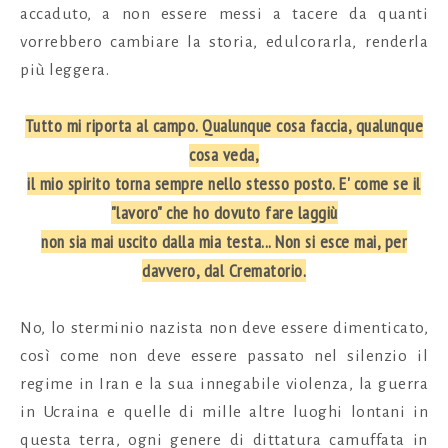
accaduto, a non essere messi a tacere da quanti
vorrebbero cambiare la storia, edulcorarla, renderla
più leggera.
Tutto mi riporta al campo. Qualunque cosa faccia, qualunque
cosa veda,
il mio spirito torna sempre
nello stesso posto. E' come se il
"lavoro" che ho dovuto fare laggiù
non sia mai uscito dalla mia testa...
Non si esce mai, per
davvero, dal Crematorio.
No, lo sterminio nazista non deve essere dimenticato,
così come non deve essere passato nel silenzio il
regime in Iran e la sua innegabile violenza, la guerra
in Ucraina e quelle di mille altre luoghi lontani in
questa terra, ogni genere di dittatura camuffata in