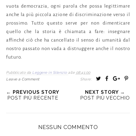
vuota democrazia, ogni parola che possa legittimare
anche la più piccola azione di discriminazione verso il
prossimo. Tutto questo serve per non dimenticare
quello che la storia è chiamata a fare: insegnare
affinché ciò che ha cancellato il senso di umanità dal
nostro passato non vada a distruggere anche il nostro
futuro.
Pubblicato da
Leggere in Silenzio
alle
08:41:00
T
S
S
P
Leave a Comment
Share:
w
h
h
i
← PREVIOUS STORY
NEXT STORY →
e
a
a
n
POST PIÙ RECENTE
POST PIÙ VECCHIO
e
r
r
i
t
e
e
t
T
O
O
h
n
n
NESSUN COMMENTO
i
F
G