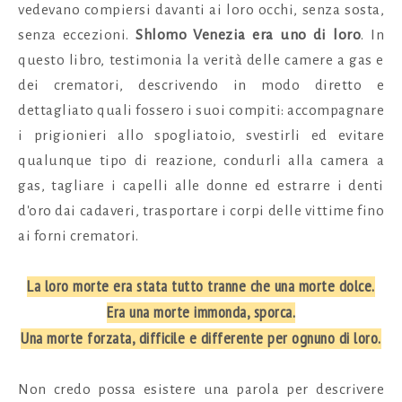
vedevano compiersi davanti ai loro occhi, senza sosta,
senza eccezioni.
Shlomo Venezia era uno di loro
. In
questo libro, testimonia la verità delle camere a gas e
dei crematori, descrivendo in modo diretto e
dettagliato quali fossero i suoi compiti: accompagnare
i prigionieri allo spogliatoio, svestirli ed evitare
qualunque tipo di reazione, condurli alla camera a
gas, tagliare i capelli alle donne ed estrarre i denti
d'oro dai cadaveri, trasportare i corpi delle vittime fino
ai forni crematori.
La loro morte era stata tutto tranne che una morte dolce.
Era una morte immonda, sporca.
Una morte forzata, difficile e differente per ognuno di loro.
Non credo possa esistere una parola per descrivere