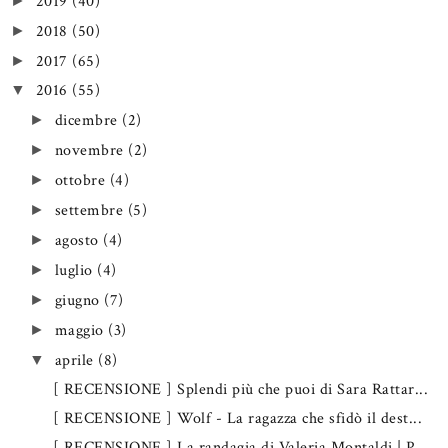
2019
(40)
►
2018
(50)
►
2017
(65)
►
2016
(55)
▼
dicembre
(2)
►
novembre
(2)
►
ottobre
(4)
►
settembre
(5)
►
agosto
(4)
►
luglio
(4)
►
giugno
(7)
►
maggio
(3)
►
aprile
(8)
▼
[ RECENSIONE ] Splendi più che puoi di Sara Rattar...
[ RECENSIONE ] Wolf - La ragazza che sfidò il dest...
[ RECENSIONE ] La randagia di Valeria Montaldi | P...