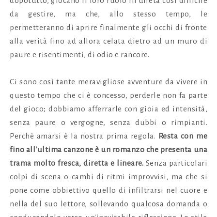
dopotutto, giocano il loro ruolo in un'età così difficile
da gestire, ma che, allo stesso tempo, le
permetteranno di aprire finalmente gli occhi di fronte
alla verità fino ad allora celata dietro ad un muro di
paure e risentimenti, di odio e rancore.
Ci sono così tante meravigliose avventure da vivere in
questo tempo che ci è concesso, perderle non fa parte
del gioco; dobbiamo afferrarle con gioia ed intensità,
senza paure o vergogne, senza dubbi o rimpianti.
Perchè amarsi è la nostra prima regola.
Resta con me
fino all'ultima canzone
è un romanzo che presenta una
trama molto fresca, diretta e lineare.
Senza particolari
colpi di scena o cambi di ritmi improvvisi, ma che si
pone come obbiettivo quello di infiltrarsi nel cuore e
nella del suo lettore, sollevando qualcosa domanda o