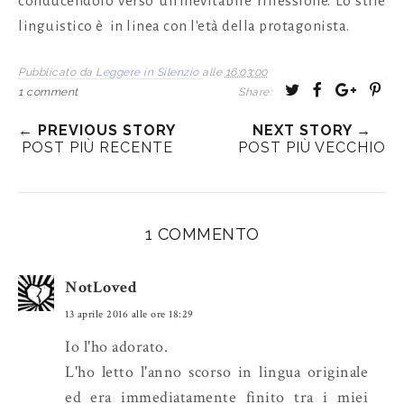
conducendolo verso un'inevitabile riflessione. Lo stile
linguistico è in linea con l'età della protagonista.
Pubblicato da
Leggere in Silenzio
alle
16:03:00
T
S
S
P
1 comment
Share:
w
h
h
i
← PREVIOUS STORY
NEXT STORY →
e
a
a
n
POST PIÙ RECENTE
POST PIÙ VECCHIO
e
r
r
i
t
e
e
t
T
O
O
h
n
n
1 COMMENTO
i
F
G
s
a
o
NotLoved
c
o
e
g
13 aprile 2016 alle ore 18:29
b
l
Io l'ho adorato.
o
e
L'ho letto l'anno scorso in lingua originale
o
P
ed era immediatamente finito tra i miei