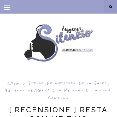
,
,
,
,
2016
3 Stelle
De Agostini
Leila Sales
,
Recensione
Resta Con Me Fino All'ultima
Canzone
[ RECENSIONE ] RESTA