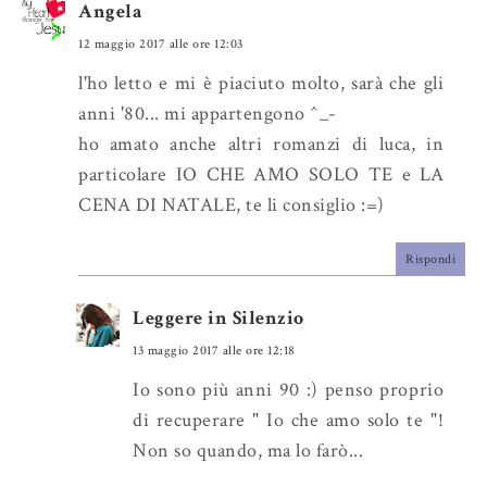
Angela
c
o
e
g
12 maggio 2017 alle ore 12:03
b
l
l'ho letto e mi è piaciuto molto, sarà che gli
o
e
anni '80... mi appartengono ^_-
o
P
ho amato anche altri romanzi di luca, in
k
l
particolare IO CHE AMO SOLO TE e LA
u
CENA DI NATALE, te li consiglio :=)
s
Rispondi
Leggere in Silenzio
13 maggio 2017 alle ore 12:18
Io sono più anni 90 :) penso proprio
di recuperare " Io che amo solo te "!
Non so quando, ma lo farò...