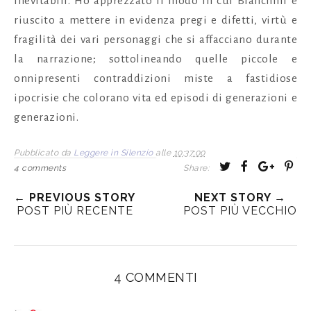
inevitabili. Ho apprezzato il modo in cui Bianchini è
riuscito a mettere in evidenza pregi e difetti, virtù e
fragilità dei vari personaggi che si affacciano durante
la narrazione; sottolineando quelle piccole e
onnipresenti contraddizioni miste a fastidiose
ipocrisie che colorano vita ed episodi di generazioni e
generazioni.
Pubblicato da
Leggere in Silenzio
alle
10:37:00
T
S
S
P
4 comments
Share:
w
h
h
i
← PREVIOUS STORY
NEXT STORY →
e
a
a
n
POST PIÙ RECENTE
POST PIÙ VECCHIO
e
r
r
i
t
e
e
t
T
O
O
h
n
n
4 COMMENTI
i
F
G
s
a
o