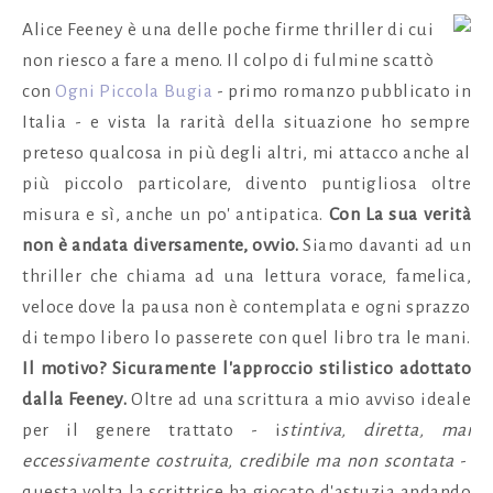
Alice Feeney è una delle poche firme thriller di cui
non riesco a fare a meno. Il colpo di fulmine scattò
con
Ogni Piccola Bugia
- primo romanzo pubblicato in
Italia - e vista la rarità della situazione ho sempre
preteso qualcosa in più degli altri, mi attacco anche al
più piccolo particolare, divento puntigliosa oltre
misura e sì, anche un po' antipatica.
Con La sua verità
non è andata diversamente, ovvio.
Siamo davanti ad un
thriller che chiama ad una lettura vorace, famelica,
veloce dove la pausa non è contemplata e ogni sprazzo
di tempo libero lo passerete con quel libro tra le mani.
Il motivo?
Sicuramente l'approccio stilistico adottato
dalla Feeney.
Oltre ad una scrittura a mio avviso ideale
per il genere trattato - i
stintiva, diretta, mai
eccessivamente costruita, credibile ma non scontata
-
questa volta la scrittrice ha giocato d'astuzia andando