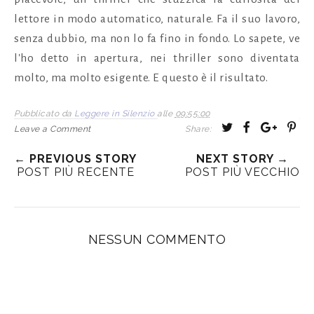
lettore in modo automatico, naturale. Fa il suo lavoro,
senza dubbio, ma non lo fa fino in fondo. Lo sapete, ve
l'ho detto in apertura, nei thriller sono diventata
molto, ma molto esigente. E questo è il risultato.
Pubblicato da
Leggere in Silenzio
alle
09:55:00
T
S
S
P
Leave a Comment
Share:
w
h
h
i
← PREVIOUS STORY
NEXT STORY →
e
a
a
n
POST PIÙ RECENTE
POST PIÙ VECCHIO
e
r
r
i
t
e
e
t
T
O
O
h
n
n
NESSUN COMMENTO
i
F
G
s
a
o
c
o
e
g