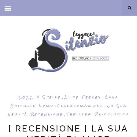
,
,
,
2022
4 Stelle
Alice Feeney
Casa
,
,
Editrice Nord
Collaborazione
La Sua
,
,
Verità
Recensione
Thriller Psicologico
[ RECENSIONE ] LA SUA