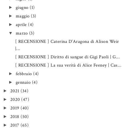
giugno
(1)
►
maggio
(3)
►
aprile
(4)
►
marzo
(3)
▼
[ RECENSIONE ] Caterina D'Aragona di Alison Weir
|...
[ RECENSIONE ] Diritto di sangue di Gigi Paoli | G...
[ RECENSIONE ] La sua verità di Alice Feeney | Cas...
febbraio
(4)
►
gennaio
(4)
►
2021
(34)
►
2020
(47)
►
2019
(40)
►
2018
(50)
►
2017
(65)
►