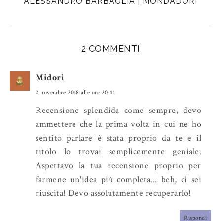
ALESSANDRO BARBAGLIA | MONDADORI
i
F
G
s
a
o
c
o
e
g
2 COMMENTI
b
l
o
e
Midori
o
P
2 novembre 2018 alle ore 20:41
k
l
u
Recensione splendida come sempre, devo
s
ammettere che la prima volta in cui ne ho
sentito parlare è stata proprio da te e il
titolo lo trovai semplicemente geniale.
Aspettavo la tua recensione proprio per
farmene un'idea più completa... beh, ci sei
riuscita! Devo assolutamente recuperarlo!
Rispondi