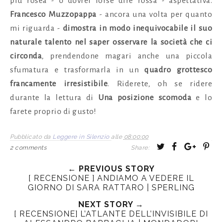
più rosea - o dovrei forse dire rossa - aspettativa.
Francesco Muzzopappa
- ancora una volta per quanto
mi riguarda -
dimostra in modo inequivocabile il suo
naturale talento nel saper osservare la società che ci
circonda
, prendendone magari anche una piccola
sfumatura e trasformarla in un
quadro grottesco
francamente irresistibile
. Riderete, oh se ridere
durante la lettura di
Una posizione scomoda
e lo
farete proprio di gusto!
Pubblicato da
Leggere in Silenzio
alle
08:00:00
T
S
S
P
2 comments
Share:
w
h
h
i
← PREVIOUS STORY
e
a
a
n
[ RECENSIONE ] ANDIAMO A VEDERE IL
e
r
r
i
GIORNO DI SARA RATTARO | SPERLING
t
e
e
t
NEXT STORY →
T
O
O
[ RECENSIONE] L’ATLANTE DELL’INVISIBILE DI
h
n
n