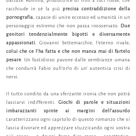
battute. Romina, produttrice di film a luci rosse, che
racchiude in sé la più
precisa contraddizione della
pornografia
, capace di unire eccesso ed umanità in un
personaggio estremo che non passa inosservato.
Due
genitori tendenzialmente bigotti e diversamente
appassionati
. Giovanni Settemacchie, l'eterno rivale,
colui che ce l'ha fatta e che non manca mai di fartelo
pesare
. Un fastidioso pavone dalle sembianze umana
che condurrà Fabio sull'orlo di un' autentica crisi di
nervi.
Il tutto condito da una sferzante ironia che non potrà
lasciarvi indifferenti.
Giochi di parole e situazioni
imbarazzanti spinte ai margini dell'assurdo
caratterizzano ogni capitolo di
questo romanzo che si
lascia divorare ed apprezzare stuzzicando ogni vostra