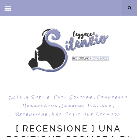
,
,
,
2018
4 Stelle
Fazi Editore
Francesco
,
,
Muzzopappa
Leggere Italiano
,
Recensione
Una Posizione Scomoda
[ RECENSIONE ] UNA