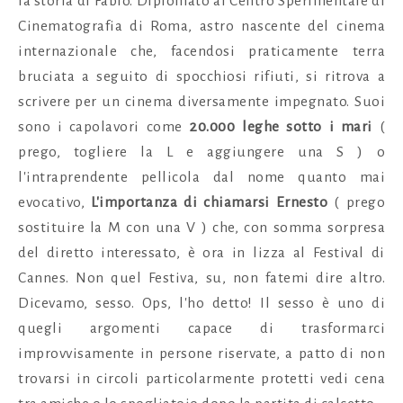
la storia di Fabio. Diplomato al Centro Sperimentale di
Cinematografia di Roma, astro nascente del cinema
internazionale che, facendosi praticamente terra
bruciata a seguito di spocchiosi rifiuti, si ritrova a
scrivere per un cinema diversamente impegnato. Suoi
sono i capolavori come
20.000 leghe sotto i mari
(
prego, togliere la L e aggiungere una S ) o
l'intraprendente pellicola dal nome quanto mai
evocativo,
L'importanza di chiamarsi Ernesto
( prego
sostituire la M con una V ) che, con somma sorpresa
del diretto interessato, è ora in lizza al Festival di
Cannes. Non quel Festiva, su, non fatemi dire altro.
Dicevamo, sesso. Ops, l'ho detto!
Il sesso è uno di
quegli argomenti capace di trasformarci
improvvisamente in persone riservate, a patto di non
trovarsi in circoli particolarmente protetti vedi cena