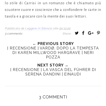
lo stile di Carrisi in un romanzo che è chiamato più
scuotere cuore e coscienze che a confondere le carte in
tavola e a giocare con la mente dei suoi lettori.
Pubblicato da
Leggere in Silenzio
alle
09:32:00
T
S
S
P
3 comments
Share:
w
h
h
i
← PREVIOUS STORY
e
a
a
n
[ RECENSIONE ] VARDØ. DOPO LA TEMPESTA
e
r
r
i
DI KAREN MILLWOOD HARGRAVE | NERI
t
e
e
t
POZZA
T
O
O
NEXT STORY →
h
n
n
[ RECENSIONE ] LA VASCA DEL FÜHRER DI
i
F
G
SERENA DANDINI | EINAUDI
s
a
o
c
o
e
g
3 COMMENTI
b
l
o
e