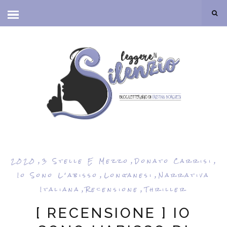
,
,
,
2020
3 Stelle E Mezzo
Donato Carrisi
,
,
Io Sono L'abisso
Longanesi
Narrativa
,
,
Italiana
Recensione
Thriller
[ RECENSIONE ] IO