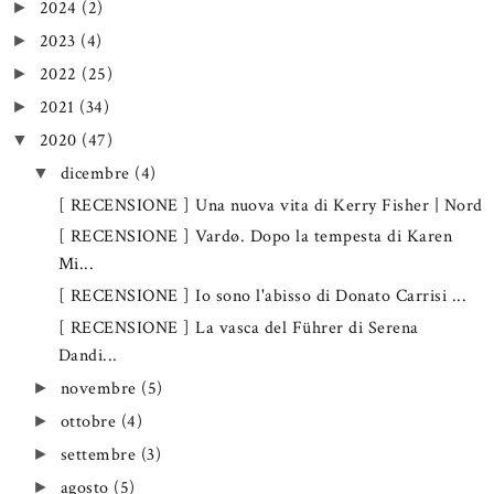
2024
(2)
►
2023
(4)
►
2022
(25)
►
2021
(34)
►
2020
(47)
▼
dicembre
(4)
▼
[ RECENSIONE ] Una nuova vita di Kerry Fisher | Nord
[ RECENSIONE ] Vardø. Dopo la tempesta di Karen
Mi...
[ RECENSIONE ] Io sono l'abisso di Donato Carrisi ...
[ RECENSIONE ] La vasca del Führer di Serena
Dandi...
novembre
(5)
►
ottobre
(4)
►
settembre
(3)
►
agosto
(5)
►