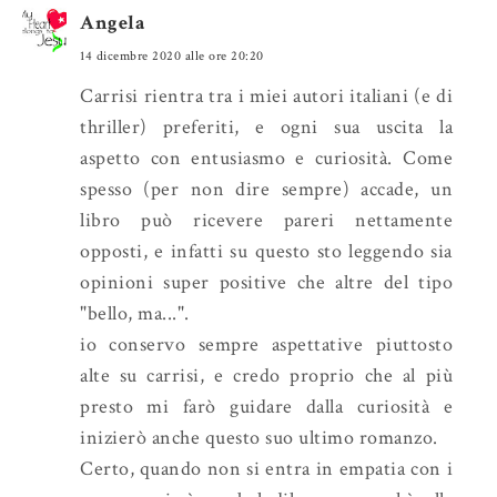
o
P
Angela
k
l
14 dicembre 2020 alle ore 20:20
u
Carrisi rientra tra i miei autori italiani (e di
s
thriller) preferiti, e ogni sua uscita la
aspetto con entusiasmo e curiosità. Come
spesso (per non dire sempre) accade, un
libro può ricevere pareri nettamente
opposti, e infatti su questo sto leggendo sia
opinioni super positive che altre del tipo
"bello, ma...".
io conservo sempre aspettative piuttosto
alte su carrisi, e credo proprio che al più
presto mi farò guidare dalla curiosità e
inizierò anche questo suo ultimo romanzo.
Certo, quando non si entra in empatia con i