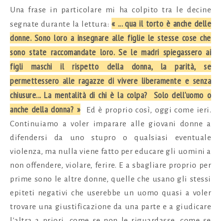
Una frase in particolare mi ha colpito tra le decine
«
... q
ua il torto è anche delle
segnate durante la lettura:
donne. Sono loro a insegnare alle figlie le stesse cose che
sono state raccomandate loro. Se le madri spiegassero ai
figli maschi il rispetto della donna, la parità, se
permettessero alle ragazze di vivere liberamente e senza
chiusure...
La mentalità di chi è la colpa? Solo dell'uomo o
anche della donna? »
Ed è proprio così, oggi come ieri.
Continuiamo a voler imparare alle giovani donne a
difendersi da uno stupro o qualsiasi eventuale
violenza, ma nulla viene fatto per educare gli uomini a
non offendere, violare, ferire. E a sbagliare proprio per
prime sono le altre donne, quelle che usano gli stessi
epiteti negativi che userebbe un uomo quasi a voler
trovare una giustificazione da una parte e a giudicare
l'altra a priori, come se non le riguardasse, come se