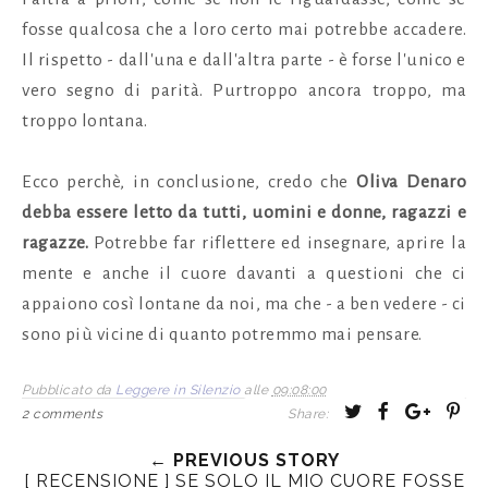
fosse qualcosa che a loro certo mai potrebbe accadere.
Il rispetto - dall'una e dall'altra parte - è forse l'unico e
vero segno di parità. Purtroppo ancora troppo, ma
troppo lontana.
Ecco perchè, in conclusione, credo che
Oliva Denaro
debba essere letto da tutti, uomini e donne, ragazzi e
ragazze.
Potrebbe far riflettere ed insegnare, aprire la
mente e anche il cuore davanti a questioni che ci
appaiono così lontane da noi, ma che - a ben vedere - ci
sono più vicine di quanto potremmo mai pensare.
Pubblicato da
Leggere in Silenzio
alle
09:08:00
T
S
S
P
2 comments
Share:
w
h
h
i
← PREVIOUS STORY
e
a
a
n
[ RECENSIONE ] SE SOLO IL MIO CUORE FOSSE