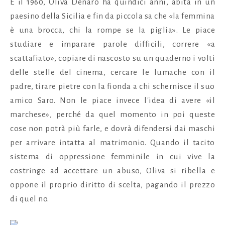
È il 1960, Oliva Denaro ha quindici anni, abita in un
paesino della Sicilia e fin da piccola sa che «la femmina
è una brocca, chi la rompe se la piglia». Le piace
studiare e imparare parole difficili, correre «a
scattafiato», copiare di nascosto su un quaderno i volti
delle stelle del cinema, cercare le lumache con il
padre, tirare pietre con la fionda a chi schernisce il suo
amico Saro. Non le piace invece l'idea di avere «il
marchese», perché da quel momento in poi queste
cose non potrà più farle, e dovrà difendersi dai maschi
per arrivare intatta al matrimonio. Quando il tacito
sistema di oppressione femminile in cui vive la
costringe ad accettare un abuso, Oliva si ribella e
oppone il proprio diritto di scelta, pagando il prezzo
di quel no.