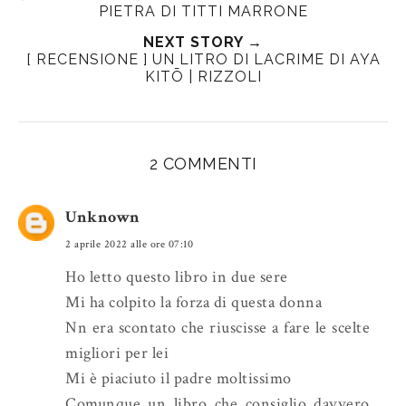
e
r
r
i
PIETRA DI TITTI MARRONE
t
e
e
t
NEXT STORY →
T
O
O
[ RECENSIONE ] UN LITRO DI LACRIME DI AYA
h
n
n
KITŌ | RIZZOLI
i
F
G
s
a
o
c
o
e
g
2 COMMENTI
b
l
o
e
Unknown
o
P
2 aprile 2022 alle ore 07:10
k
l
u
Ho letto questo libro in due sere
s
Mi ha colpito la forza di questa donna
Nn era scontato che riuscisse a fare le scelte
migliori per lei
Mi è piaciuto il padre moltissimo
Comunque un libro che consiglio davvero